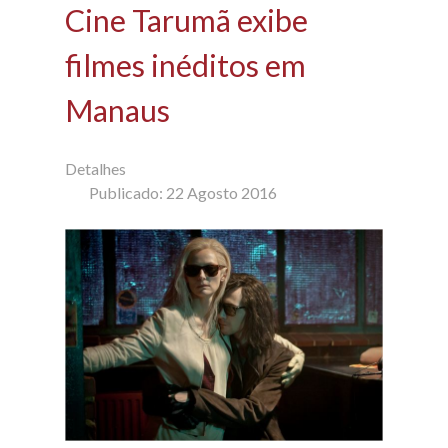
Cine Tarumã exibe
filmes inéditos em
Manaus
Detalhes
Publicado: 22 Agosto 2016