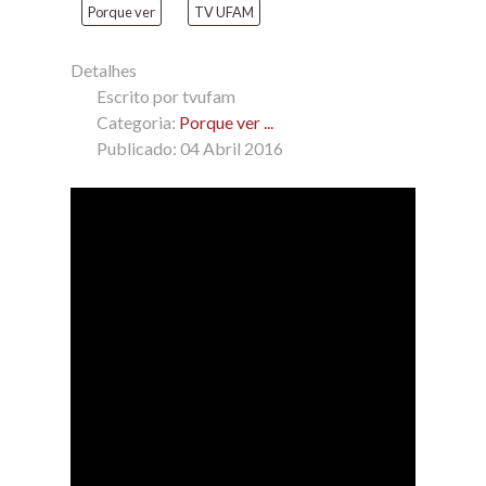
Porque ver
TV UFAM
Detalhes
Escrito por
tvufam
Categoria:
Porque ver ...
Publicado: 04 Abril 2016