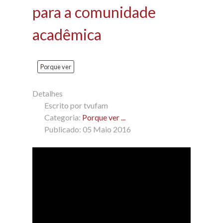
para a comunidade
acadêmica
Porque ver
Detalhes
Escrito por
tvufam
Categoria:
Porque ver ...
Publicado: 05 Maio 2016